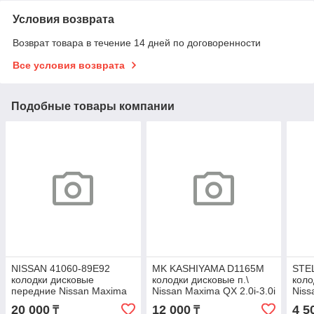
Условия возврата
Возврат товара в течение 14 дней по договоренности
Все условия возврата
Подобные товары компании
NISSAN 41060-89E92
MK KASHIYAMA D1165M
STE
колодки дисковые
колодки дисковые п.\
коло
передние Nissan Maxima
Nissan Maxima QX 2.0i-3.0i
Niss
3.0i V6 24V 91-94 D1223
24V 00>
90-0
20 000
12 000
4 5
₸
₸
1.5/