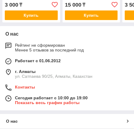
CRUISER J120 PRADO 02-
J32 VQ25/35DE 08-14
OUT
3 000
15 000
3 5
₸
₸
09 A1011
\ M
07-1
Купить
Купить
О нас
Рейтинг не сформирован
Менее 5 отзывов за последний год
Работает с 01.06.2012
г. Алматы
ул. Сатпаева 90/25, Алматы, Казахстан
Контакты
Сегодня работает с 10:00 до 19:00
Показать весь график работы
О нас