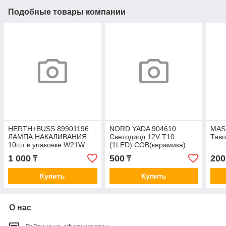
Подобные товары компании
HERTH+BUSS 89901196
NORD YADA 904610
MAS
ЛАМПА НАКАЛИВАНИЯ
Cветодиод 12V T10
Таво
10шт в упаковке W21W
(1LED) COB(керамика)
12V NVA CP W3x16d
W5W (W2.1x9.5d) белый
1 000
500
200
₸
₸
1W 80lm
Купить
Купить
О нас