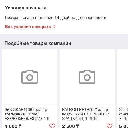
Условия возврата
Возврат товара в течение 14 дней по договоренности
Все условия возврата
Подобные товары компании
SиK SKAF1136 фильтр
PATRON PF1976 Фильтр
STE
воздушный!\ BMW
воздушный CHEVROLET:
фил
E36/E38/E46/E39/Z3 1.9-
SPARK 1.0I, 1.2I 10-
7 F0
2.8i и 24V 90> A0069
(произведено в Корее)
A02
4 000
2 500
5 0
₸
₸
A52013