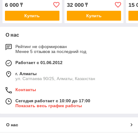
Cruiser 4.7 V8/4.5D V8 08>
Toyo
6 000
32 000
15 
₸
₸
D2278
V8/4
Купить
Купить
О нас
Рейтинг не сформирован
Менее 5 отзывов за последний год
Работает с 01.06.2012
г. Алматы
ул. Сатпаева 90/25, Алматы, Казахстан
Контакты
Сегодня работает с 10:00 до 17:00
Показать весь график работы
О нас