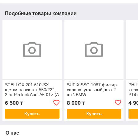
Подобные товары компании
STELLOX 201 610-SX
SUFIX SSC-1087 фильтр
PHIL
щетки плоск. к-т 550/22''
салона! угольный, к-кт 2
кт л
2шт Pin lock Audi A6 01> (A
шт \ BMW
P14.
933 S)
E60/E61/E63/E64 all 03>
Long
6 500
8 000
4 9
₸
₸
AC0130SET
блис
Купить
Купить
О нас