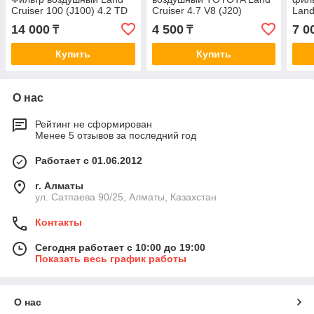
Cruiser 100 (J100) 4.2 TD
Cruiser 4.7 V8 (J20)
Land
[1HD-FTE] ORIGINAL
(17801-0S010, 17801-
A15
14 000
4 500
7 0
₸
₸
A1503
38030) A1515
Купить
Купить
О нас
Рейтинг не сформирован
Менее 5 отзывов за последний год
Работает с 01.06.2012
г. Алматы
ул. Сатпаева 90/25, Алматы, Казахстан
Контакты
Сегодня работает с 10:00 до 19:00
Показать весь график работы
О нас