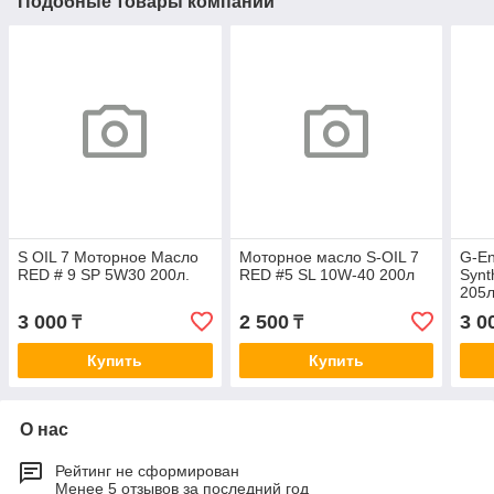
Подобные товары компании
S OIL 7 Моторное Масло
Моторное масло S-OIL 7
G-En
RED # 9 SP 5W30 200л.
RED #5 SL 10W-40 200л
Synt
205л
3 000
2 500
3 0
₸
₸
Купить
Купить
О нас
Рейтинг не сформирован
Менее 5 отзывов за последний год