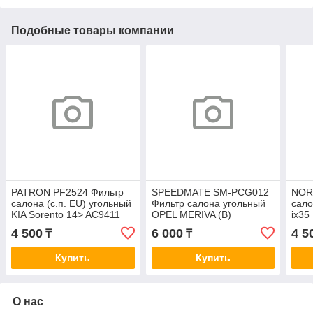
Подобные товары компании
PATRON PF2524 Фильтр
SPEEDMATE SM-PCG012
NOR
салона (с.п. EU) угольный
Фильтр салона угольный
сало
KIA Sorento 14> AC9411
OPEL MERIVA (B)
ix35
(S10),MOKKA AC0250C
Kia 
4 500
6 000
4 5
₸
₸
Купить
Купить
О нас