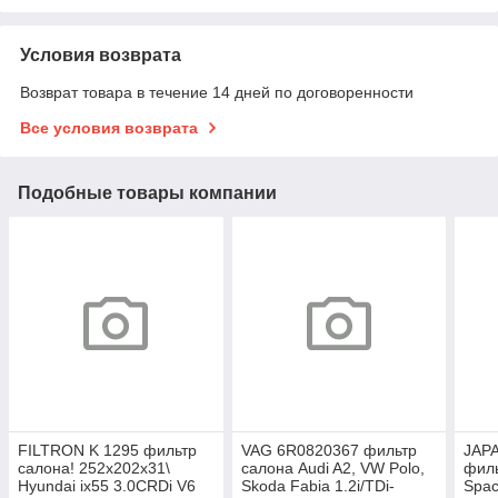
Условия возврата
Возврат товара в течение 14 дней по договоренности
Все условия возврата
Подобные товары компании
FILTRON K 1295 фильтр
VAG 6R0820367 фильтр
JAP
салона! 252x202x31\
салона Audi A2, VW Polo,
филь
Hyundai ix55 3.0CRDi V6
Skoda Fabia 1.2i/TDi-
Spac