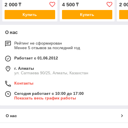
08> AC0212
1.9TDi/SDi 00> AC0198
Wag
2 000
4 500
2 0
₸
₸
Купить
Купить
О нас
Рейтинг не сформирован
Менее 5 отзывов за последний год
Работает с 01.06.2012
г. Алматы
ул. Сатпаева 90/25, Алматы, Казахстан
Контакты
Сегодня работает с 10:00 до 17:00
Показать весь график работы
О нас