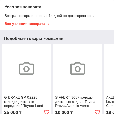
Условия возврата
Возврат товара в течение 14 дней по договоренности
Все условия возврата
Подобные товары компании
G-BRAKE GP-02228
SIFFERT 3087 колодки
AKE
колодки дисковые
дисковые задние Toyota
Коло
передние!\ Toyota Land
Previa/Avensis Verso
Camr
Cruiser J12 4.0i/3.0D 03>
2.0i/2.4i/2.0D4-D 00>
Prev
25 000
10 000
18 
₸
₸
D2228MH
D2198
Lexu