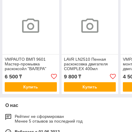
VMPAUTO ВМП 9601
LAVR LN2510 Пенная
VMP
Мастер-промывка
раскоксовка двигателя
монт
раскоксойл "ВАЛЕРА"
COMPLEX 400мл
двиг
100мл.
6 500
9 800
4 5
₸
₸
Купить
Купить
О нас
Рейтинг не сформирован
Менее 5 отзывов за последний год
Работает с 01.06.2012