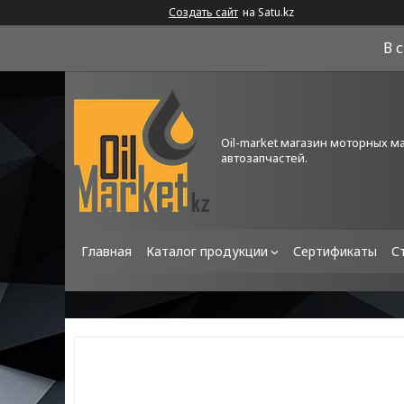
Создать сайт
на Satu.kz
В 
Oil-market магазин моторных м
автозапчастей.
Главная
Каталог продукции
Сертификаты
С