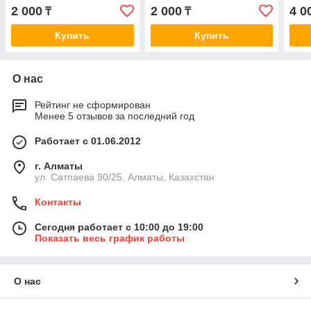
FS3202
2.0 95>, Rover 200/400
2 000
2 000
4 0
₸
₸
1.4-2.0 90>
Купить
Купить
О нас
Рейтинг не сформирован
Менее 5 отзывов за последний год
Работает с 01.06.2012
г. Алматы
ул. Сатпаева 90/25, Алматы, Казахстан
Контакты
Сегодня работает с 10:00 до 19:00
Показать весь график работы
О нас