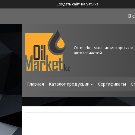
Создать сайт
на Satu.kz
В 
Oil-market магазин моторных м
автозапчастей.
Главная
Каталог продукции
Сертификаты
С