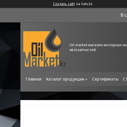
Создать сайт
на Satu.kz
В 
Oil-market магазин моторных м
автозапчастей.
Главная
Каталог продукции
Сертификаты
С