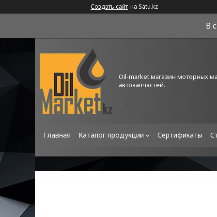
Создать сайт
на Satu.kz
В 
Oil-market магазин моторных м
автозапчастей.
Главная
Каталог продукции
Сертификаты
С