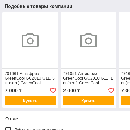
Подобные товары компании
791661 Антифриз
791951 Антифриз
791
GreenCool GC2010 G11, 5
GreenCool GC2010 G11, 1
Gree
кг (зел.) GreenCool
кг (зел.) GreenCool
кг (
7 000
2 000
7 0
₸
₸
Купить
Купить
О нас
Рейтинг не сформирован