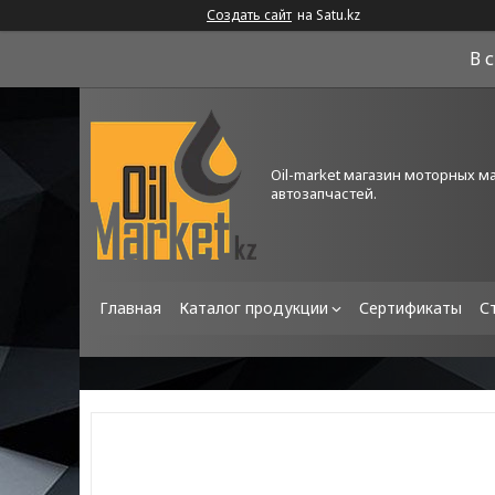
Создать сайт
на Satu.kz
В 
Oil-market магазин моторных м
автозапчастей.
Главная
Каталог продукции
Сертификаты
С