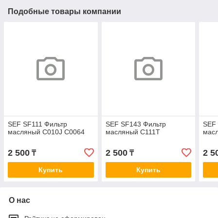
Подобные товары компании
SEF SF111 Фильтр
SEF SF143 Фильтр
SEF
масляный C010J C0064
масляный C111T
мас
2 500
2 500
2 5
₸
₸
Купить
Купить
О нас