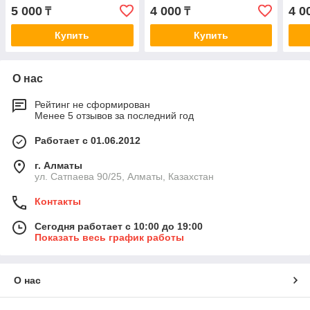
OE116J
2.2DI 00> OE205J
M57
5 000
4 000
4 0
₸
₸
Купить
Купить
О нас
Рейтинг не сформирован
Менее 5 отзывов за последний год
Работает с 01.06.2012
г. Алматы
ул. Сатпаева 90/25, Алматы, Казахстан
Контакты
Сегодня работает с 10:00 до 19:00
Показать весь график работы
О нас