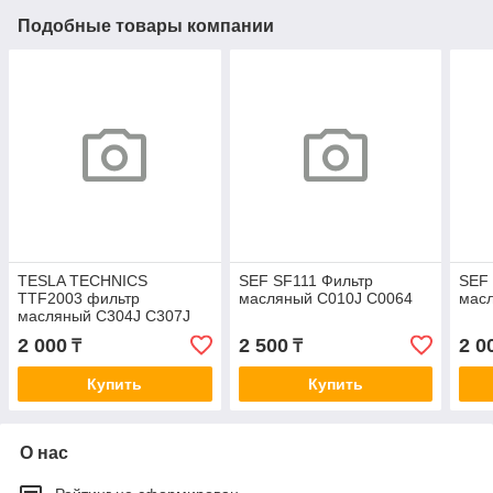
Подобные товары компании
TESLA TECHNICS
SEF SF111 Фильтр
SEF
TTF2003 фильтр
масляный C010J C0064
мас
масляный C304J C307J
2 000
2 500
2 0
₸
₸
Купить
Купить
О нас