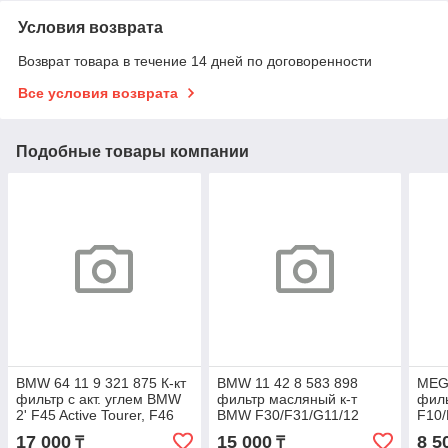
Условия возврата
Возврат товара в течение 14 дней по договоренности
Все условия возврата
Подобные товары компании
BMW 64 11 9 321 875 К-кт
BMW 11 42 8 583 898
MEG
фильтр с акт. углем BMW
фильтр масляный к-т
фил
2' F45 Active Tourer, F46
BMW F30/F31/G11/12
F10/
Gran, i3 I01, MINI
OE0125
A04
17 000
15 000
8 5
₸
₸
AC0196CSET