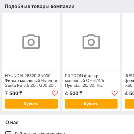
Подобные товары компании
HYUNDAI 26320-3N000
FILTRON фильтр
JUS
Фильтр масляный Hyundai
масляный OE 674/5
филь
Santa Fe 3.5 20-, G80 20-,
Hyundai i20/i30, Kia
ix55
GV80 20-, Kia Sorento 20-,
Ceed/Soul 1.6CRDi 06>
08-
7 500
4 500
4 5
₸
₸
Carnival 3.5
OE0073
Купить
Купить
О нас
Рейтинг не сформирован