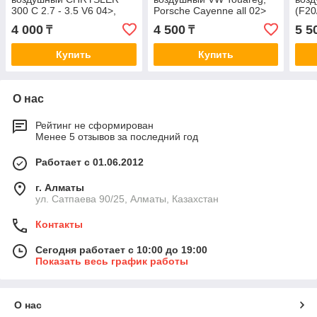
300 C 2.7 - 3.5 V6 04>,
Porsche Cayenne all 02>
(F20
DODGE CHARGER 3.5 V6
A0368
(F22
4 000
4 500
5 5
₸
₸
07> A0280
(F30
Купить
Купить
О нас
Рейтинг не сформирован
Менее 5 отзывов за последний год
Работает с 01.06.2012
г. Алматы
ул. Сатпаева 90/25, Алматы, Казахстан
Контакты
Сегодня работает с 10:00 до 19:00
Показать весь график работы
О нас