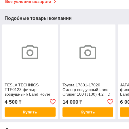
Все условия возврата
Подобные товары компании
TESLA TECHNICS
Toyota 17801-17020
JAP
TTF0123 фильтр
Фильтр воздушный Land
филь
воздушный!\ Land Rover
Cruiser 100 (J100) 4.2 TD
Land
Discovery 4/LR4, Range
[1HD-FTE] ORIGINAL
A15
4 500
14 000
6 0
₸
₸
Rover III/L3, Range Rover
A1503
Sport
Купить
Купить