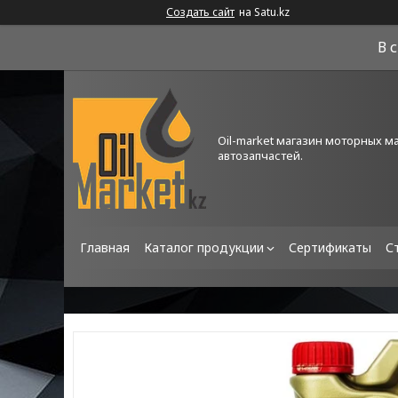
Создать сайт
на Satu.kz
В 
Oil-market магазин моторных м
автозапчастей.
Главная
Каталог продукции
Сертификаты
С