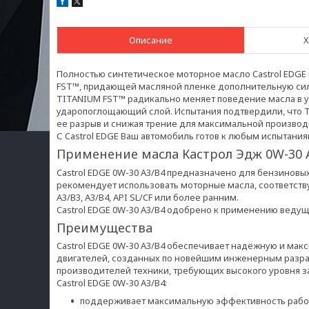
Описание
Х
Полностью синтетическое моторное масло Castrol EDG
FST™, придающей масляной пленке дополнительную сил
TITANIUM FST™ радикально меняет поведение масла в 
ударопоглощающий слой. Испытания подтвердили, что T
ее разрыв и снижая трение для максимальной производ
С Castrol EDGE Ваш автомобиль готов к любым испытани
Применение масла Кастрол Эдж 0W-30 
Castrol EDGE 0W-30 A3/B4 предназначено для бензиновы
рекомендует использовать моторные масла, соответств
A3/B3, A3/B4, API SL/CF или более ранним.
Castrol EDGE 0W-30 A3/B4 одобрено к применению веду
Преимущества
Castrol EDGE 0W-30 A3/B4 обеспечивает надёжную и м
двигателей, созданных по новейшим инженерным разра
производителей техники, требующих высокого уровня з
Castrol EDGE 0W-30 A3/B4:
поддерживает максимальную эффективность работы