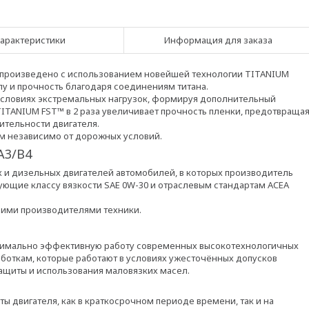
арактеристики
Информация для заказа
E произведено с использованием новейшей технологии TITANIUM
у и прочность благодаря соединениям титана.
условиях экстремальных нагрузок, формируя дополнительный
ITANIUM FST™ в 2 раза увеличивает прочность пленки, предотвраща
ительности двигателя.
ям независимо от дорожных условий.
A3/B4
х и дизельных двигателей автомобилей, в которых производитель
ующие классу вязкости SAE 0W-30 и отраслевым стандартам ACEA
щими производителями техники.
аксимально эффективную работу современных высокотехнологичных
боткам, которые работают в условиях ужесточённых допусков
ащиты и использования маловязких масел.
 двигателя, как в краткосрочном периоде времени, так и на