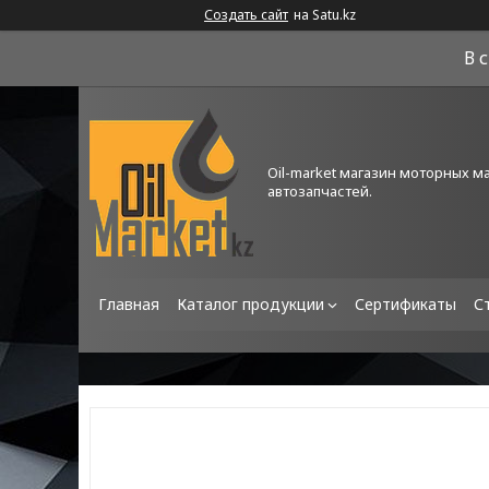
Создать сайт
на Satu.kz
В 
Oil-market магазин моторных м
автозапчастей.
Главная
Каталог продукции
Сертификаты
С