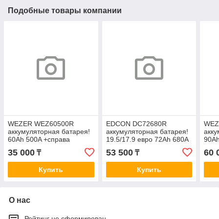
Подобные товары компании
WEZER WEZ60500R
EDCON DC72680R
WEZ
аккумуляторная батарея!
аккумуляторная батарея!
акку
60Ah 500A +справа
19.5/17.9 евро 72Ah 680A
90Ah
242/175/190\
278/175/175
303/
35 000
53 500
60 
₸
₸
Купить
Купить
О нас
Рейтинг не сформирован