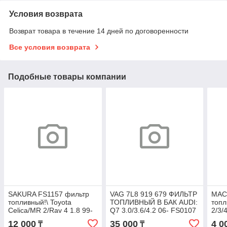
Условия возврата
Возврат товара в течение 14 дней по договоренности
Все условия возврата
Подобные товары компании
SAKURA FS1157 фильтр
VAG 7L8 919 679 ФИЛЬТР
MAC
топливный!\ Toyota
ТОПЛИВНЫЙ В БАК AUDI:
топл
Celica/MR 2/Rav 4 1.8 99-
Q7 3.0/3.6/4.2 06- FS0107
2/3/4
07 /Yaris 1.0/1.3/1.5 99-05
/W2
12 000
35 000
4 0
₸
₸
FS6302
2.0D