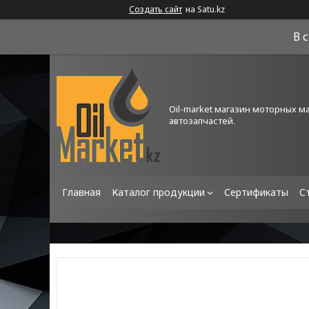
Создать сайт
на Satu.kz
В 
Oil-market магазин моторных м
автозапчастей.
Главная
Каталог продукции
Сертификаты
С