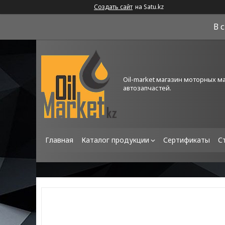
Создать сайт
на Satu.kz
В 
Oil-market магазин моторных м
автозапчастей.
Главная
Каталог продукции
Сертификаты
С