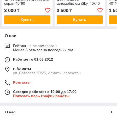
серая 40*60
автомобилем iSky, 40х40
40*4
см, микрофибра, серый,
3 000
3 500
1 5
₸
₸
500г/м2
Купить
Купить
О нас
Рейтинг не сформирован
Менее 5 отзывов за последний год
Работает с 01.06.2012
г. Алматы
ул. Сатпаева 90/25, Алматы, Казахстан
Контакты
Сегодня работает с 10:00 до 17:00
Показать весь график работы
О нас