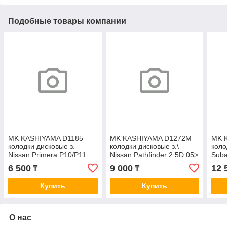
Подобные товары компании
MK KASHIYAMA D1185
MK KASHIYAMA D1272M
MK 
колодки дисковые з.
колодки дисковые з.\
коло
Nissan Primera P10/P11
Nissan Pathfinder 2.5D 05>
Suba
90-02/Maxima 2.0-3.0 91>
90>/
6 500
9 000
12 
₸
₸
Купить
Купить
О нас