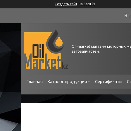
Создать сайт
на Satu.kz
В 
Oil-market магазин моторных м
автозапчастей.
Главная
Каталог продукции
Сертификаты
С