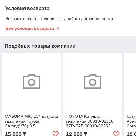
Условия возврата
Возврат товара в течение 14 дней по договоренности
Все условия возврата
Подобные товары компании
MASUMA MIC-134 катушка
TOYOTA Катушка
Кату
зажигания Toyota
зажигания 90919-02258
Aven
Camry(V70) 3.5
3ZR-FAE 90919-02252
Coro
17>/Highlander 3.5 14>,
1.8 
15 000
12 000
12 
₸
₸
Lexus RX350 15> 90919-
MR2 