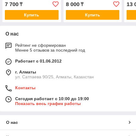
2.0/3.0 96-
2.5 12-; Yaris 1.0 >11,
ES25
7 700
8 000
13 
₸
₸
99/Corona/Avensis 2.0 98>
Lexus ES250 >12
Купить
Купить
О нас
Рейтинг не сформирован
Менее 5 отзывов за последний год
Работает с 01.06.2012
г. Алматы
ул. Сатпаева 90/25, Алматы, Казахстан
Контакты
Сегодня работает с 10:00 до 19:00
Показать весь график работы
О нас