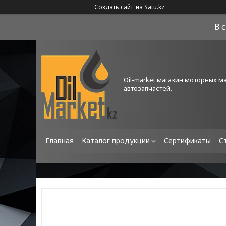
Создать сайт
на Satu.kz
В 
Oil-market магазин моторных м
автозапчастей.
Главная
Каталог продукции
Сертификаты
С