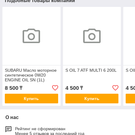
Подобные товары компании
SUBARU Масло моторное
S OIL 7 ATF MULTI 6 200L
S OI
синтетическое 0W20
ENGINE OIL SN (1L)
8 500
4 500
4 5
₸
₸
Купить
Купить
О нас
Рейтинг не сформирован
Менее 5 отзывов за последний год