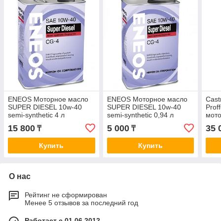
ENEOS Моторное масло
ENEOS Моторное масло
Cast
SUPER DIESEL 10w-40
SUPER DIESEL 10w-40
Prof
semi-synthetic 4 л
semi-synthetic 0,94 л
мото
ILSA
15 800
5 000
35 
₸
₸
M2C
Купить
Купить
О нас
Рейтинг не сформирован
Менее 5 отзывов за последний год
Работает с 01.06.2012