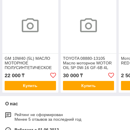
GM 10W40 (5L) МАСЛО
TOYOTA 08880-13105
Мото
МОТОРНОЕ
Масло моторное MOTOR
RED 
ПОЛУСИНТЕТИЧЕСКОЕ
OIL SP 0W-16 GF-6B 4L
5л - 10W40 A3/B4 API
22 000
30 000
2 5
₸
₸
SL/CF/VW 500 00, 505 00,
502 00, 501 01/
Купить
Купить
О нас
Рейтинг не сформирован
Менее 5 отзывов за последний год
Работает с 01.06.2012