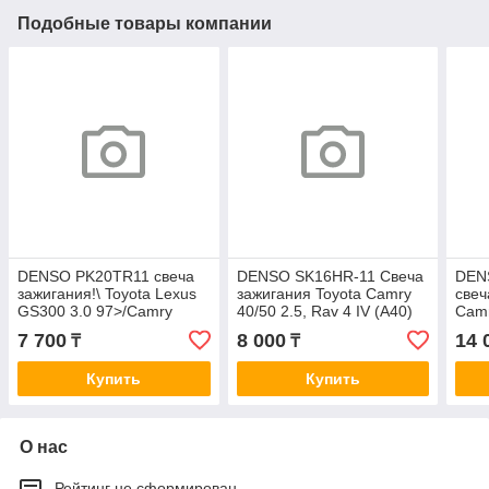
Подобные товары компании
DENSO PK20TR11 свеча
DENSO SK16HR-11 Свеча
DEN
зажигания!\ Toyota Lexus
зажигания Toyota Camry
свеч
GS300 3.0 97>/Camry
40/50 2.5, Rav 4 IV (A40)
Camr
2.0/3.0 96-
2.5 12-; Yaris 1.0 >11,
Lexu
7 700
8 000
14 
₸
₸
99/Corona/Avensis 2.0 98>
Lexus ES250 >12
Купить
Купить
О нас
Рейтинг не сформирован