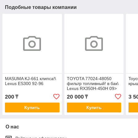
Подобные товары компании
MASUMA KJ-661 клипса!\
TOYOTA 77024-48050
Toyo
Lexus ES300 92-96
фильтр топливный! в бак\
крыш
Lexus RX350H-450H 09>
FS21011
200
20 000
3 5
₸
₸
Купить
Купить
О нас