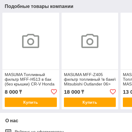
Подобные товары компании
MASUMA Топливный
MASUMA MFF-Z405
MAS
фильтр MFF-H513 в бак
фильтр топливный !в баке\
Топ
(без крышки) CR-V Honda
Mitsubishi Outlander 06>
MASU
CRV 2.0-2.4 13>
FS23001
крыш
8 000
18 000
13 
₸
₸
Z51
Купить
Купить
О нас
Рейтинг не сформирован