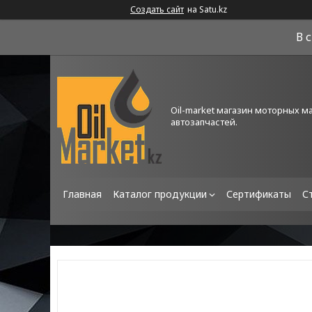
Создать сайт
на Satu.kz
В 
Oil-market магазин моторных м
автозапчастей.
Главная
Каталог продукции
Сертификаты
С