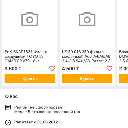
SиK SKAF1823 Фильтр
KS 50 013 350 фильтр
Воз
воздушный TOYOTA
масляный!\ Audi A4/A6/A8
BMW 
CAMRY XV70 18- \
2.4-2.8 94>,VW Passat 2.8
2.5 
TOYOTA RAV-4 XA50 18-
30V 97> C025j
3 500
4 500
2 0
₸
₸
A1539
Купить
Купить
О нас
Рейтинг не сформирован
Менее 5 отзывов за последний год
Работает с 01.06.2012