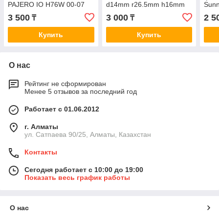
PAJERO IO H76W 00-07
d14mm r26.5mm h16mm
Sunn
1.8 4G69, CHARIOT
p1.5mm JAC HFC4GB3.3D
86>/
3 500
3 000
2 5
₸
₸
GRANDIS GF 97-03 4G69
HFC4GB2 4G69S4M
C20
4G18M2
Купить
Купить
О нас
Рейтинг не сформирован
Менее 5 отзывов за последний год
Работает с 01.06.2012
г. Алматы
ул. Сатпаева 90/25, Алматы, Казахстан
Контакты
Сегодня работает с 10:00 до 19:00
Показать весь график работы
О нас