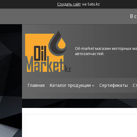
Создать сайт
на Satu.kz
В 
Oil-market магазин моторных м
автозапчастей.
Главная
Каталог продукции
Сертификаты
С