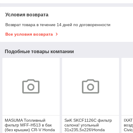
Условия возврата
Возврат товара в течение 14 дней по договоренности
Все условия возврата
Подобные товары компании
MASUMA Топливный
SиK SKCF1126C фильтр
IXAT
фильтр MFF-H513 в бак
салона! угольный
воз
(без крышки) CR-V Honda
31х235,5х226\Honda
Civi