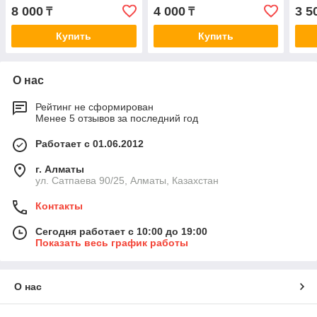
CRV 2.0-2.4 13>
Accord 2.0-2.4 03>/CR-V
1.6i
8 000
4 000
3 5
₸
₸
2.0-2.2 07> AC881
Купить
Купить
О нас
Рейтинг не сформирован
Менее 5 отзывов за последний год
Работает с 01.06.2012
г. Алматы
ул. Сатпаева 90/25, Алматы, Казахстан
Контакты
Сегодня работает с 10:00 до 19:00
Показать весь график работы
О нас