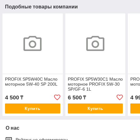
Подобные товары компании
PROFIX SP5W40C Масло
PROFIX SP5W30C1 Масло
PRO
моторное 5W-40 SP 200L
моторное PROFIX 5W-30
мото
SP/GF-6 1L
4 500
6 500
4 9
₸
₸
Купить
Купить
О нас
Рейтинг не сформирован